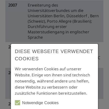
2007
Erweiterung des
Universitätsverbundes um die
Universitäten Berlin, Düsseldorf , Bern
(Schweiz), Porto Allegre (Brasilien);
Durchführung erster
Masterstudiengang in englischer
Sprache
2008
Kooperationen mit Universität
DIESE WEBSEITE VERWENDET
Szeged/Ungarn, Städtisches Klinikum
Karlsruhe; sukzessiver Ausbau des IMC
COOKIES
WIKI® in englischer Sprache
Wir verwenden Cookies auf unserer
2009
Kooperationen mit DGZI (Deutsche
Website. Einige von ihnen sind technisch
Gesellschaft für zahnärztliche
notwendig, während andere uns helfen,
Implantologie) und GBOI (German
diese Website zu verbessern oder
Board of Oral Implantology) in
zusätzliche Funktionen bereitzustellen.
Jordanien
Notwendige Cookies
2010
Kooperation mit Libyen (Facharzt und