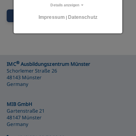
Details anzeigen
Nachricht senden
Impressum
Datenschutz
|
®
IMC
Ausbildungszentrum Münster
Schorlemer Straße 26
48143 Münster
Germany
MIB GmbH
Gartenstraße 21
48147 Münster
Germany