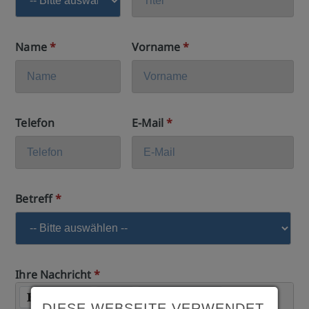
Name
*
Vorname
*
Telefon
E-Mail
*
Betreff
*
Ihre Nachricht
*
DIESE WEBSEITE VERWENDET