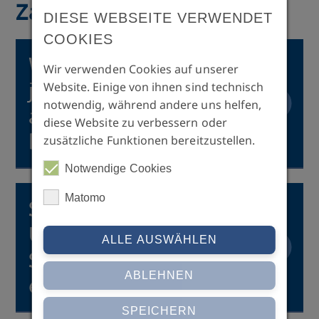
Zahlung
Start der Studiengänge erfolgen. Dabei
DIESE WEBSEITE VERWENDET
entscheidet das Prinzip „First come first
COOKIES
served“.
Wie sind die Kosten für
Wir verwenden Cookies auf unserer
jeden Kurs und muss
Website. Einige von ihnen sind technisch
notwendig, während andere uns helfen,
alles in einer Summe
diese Website zu verbessern oder
bezahlt werden?
zusätzliche Funktionen bereitzustellen.
Notwendige Cookies
Wählen Sie bitte den folgenden Link und
danach den gewünschten Kurs. Die Kosten
Matomo
Sind die Kosten für die
finden Sie jeweils dort in der linken
Menüleiste:
Unterkunft in den
ALLE AUSWÄHLEN
Studiengebühren
>>
Studiengänge
ABLEHNEN
Die Studiengebühren werden in mehreren
enthalten?
Raten fällig.
SPEICHERN