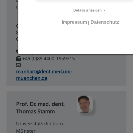
Ludwig-Maximilians-
Universität München
Details anzeigen
Impressum
Datenschutz
|
Goethestraße 70
80336 München
Germany
+49 (0)89 4400-59315
+49 (0)89 4400-1959315
manhart@dent.med.uni-
muenchen.de
Prof. Dr. med. dent.
Thomas Stamm
Universitätsklinikum
Münster