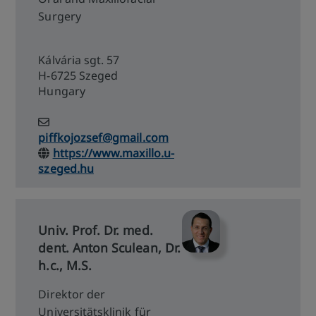
Surgery
Kálvária sgt. 57
H-6725 Szeged
Hungary
piffkojozsef@gmail.com
https://www.maxillo.u-
szeged.hu
Univ. Prof. Dr. med.
dent. Anton Sculean, Dr.
h.c., M.S.
Direktor der
Universitätsklinik für