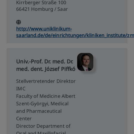
Kirrberger Straße 100
66421 Homburg / Saar
http://www.uniklinikum-
saarland.de/de/einrichtungen/kliniken_institute/z
Univ.-Prof. Dr. med. Dr.
med. dent. József Piffkó
Stellvertretender Direktor
IMC
Faculty of Medicine Albert
Szent-Györgyi, Medical
and Pharmaceutical
Center
Director Department of
Oral and Maxillofacial