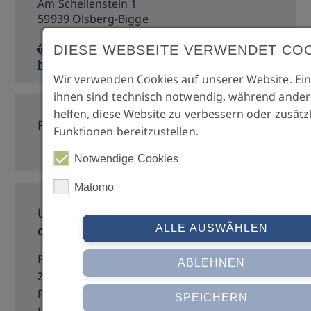
Am Schellenstein 1
59939 Olsberg-Bigge
DIESE WEBSEITE VERWENDET CO
https://www.implantologieklinik.de
Wir verwenden Cookies auf unserer Website. Ein
ihnen sind technisch notwendig, während ander
helfen, diese Website zu verbessern oder zusätz
Prof. Dr. Gero Kinzinger
Funktionen bereitzustellen.
Notwendige Cookies
Matomo
Univ. Prof. Dr. med.
dent. Jürgen Manhart
ALLE AUSWÄHLEN
Poliklinik für
ABLEHNEN
Zahnerhaltung und
Parodontologie
SPEICHERN