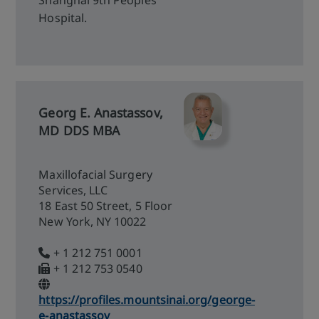
Shanghai 9th Peoples
Hospital.
Georg E. Anastassov,
MD DDS MBA
Maxillofacial Surgery
Services, LLC
18 East 50 Street, 5 Floor
New York, NY 10022
+ 1 212 751 0001
+ 1 212 753 0540
https://profiles.mountsinai.org/george-
e-anastassov