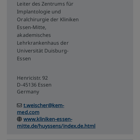
Leiter des Zentrums für
Implantologie und
Oralchirurgie der Kliniken
Essen-Mitte,
akademisches
Lehrkrankenhaus der
Universität Duisburg-
Essen
Henricistr. 92
D-45136 Essen
Germany
t.weischer@kem-
med.com
www.kliniken-essen-
mitte.de/huyssens/index.de.html