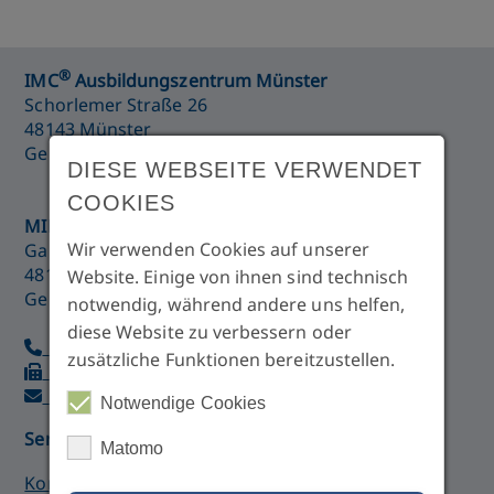
®
IMC
Ausbildungszentrum Münster
Schorlemer Straße 26
48143 Münster
Germany
DIESE WEBSEITE VERWENDET
COOKIES
MIB GmbH
Wir verwenden Cookies auf unserer
Gartenstraße 21
48147 Münster
Website. Einige von ihnen sind technisch
Germany
notwendig, während andere uns helfen,
diese Website zu verbessern oder
+49 (0)251 28 76 99 90
zusätzliche Funktionen bereitzustellen.
+49 (0)251 210 87 64
imc@med-college.de
Notwendige Cookies
Service
Matomo
Kontaktformular