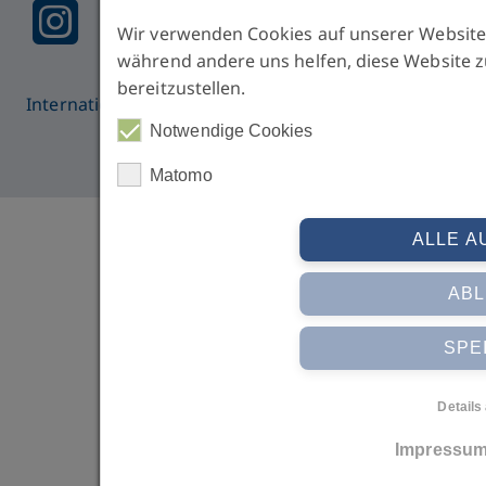
Wir verwenden Cookies auf unserer Website.
während andere uns helfen, diese Website z
bereitzustellen.
International Medical College | © IMC 2026 all rights
reserved
Notwendige Cookies
Matomo
ALLE 
AB
SPE
Details
Impressu