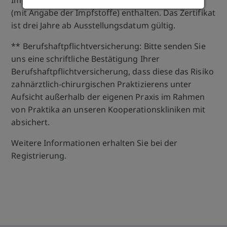
Impfstatus über Hepatitis B, Masern und Covid19
(mit Angabe der Impfstoffe) enthalten. Das Zertifikat
ist drei Jahre ab Ausstellungsdatum gültig.
** Berufshaftpflichtversicherung: Bitte senden Sie
uns eine schriftliche Bestätigung Ihrer
Berufshaftpflichtversicherung, dass diese das Risiko
zahnärztlich-chirurgischen Praktizierens unter
Aufsicht außerhalb der eigenen Praxis im Rahmen
von Praktika an unseren Kooperationskliniken mit
absichert.
Weitere Informationen erhalten Sie bei der
Registrierung.